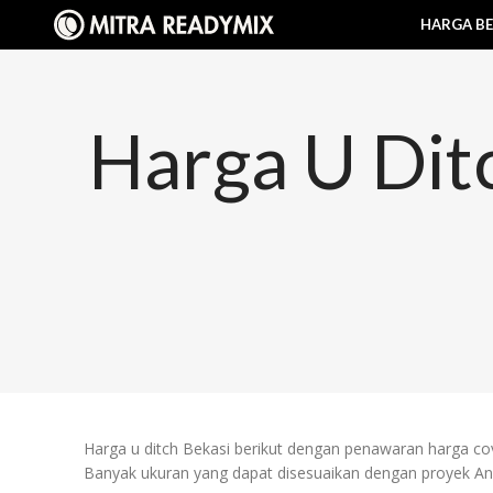
HARGA B
Harga U Dit
Harga u ditch Bekasi berikut dengan penawaran harga cov
Banyak ukuran yang dapat disesuaikan dengan proyek An