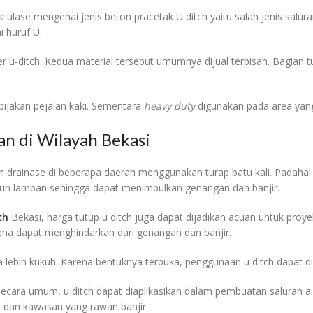
ulase mengenai jenis beton pracetak U ditch yaitu salah jenis salura
 huruf U.
 u-ditch. Kedua material tersebut umumnya dijual terpisah. Bagian tutu
pijakan pejalan kaki. Sementara
heavy duty
digunakan pada area yang 
n di Wilayah Bekasi
 drainase di beberapa daerah menggunakan turap batu kali. Padahal b
n lamban sehingga dapat menimbulkan genangan dan banjir.
ch
Bekasi, harga tutup u ditch juga dapat dijadikan acuan untuk proyek 
arena dapat menghindarkan dari genangan dan banjir.
a lebih kukuh. Karena bentuknya terbuka, penggunaan u ditch dapat 
ra umum, u ditch dapat diaplikasikan dalam pembuatan saluran air dan
n, dan kawasan yang rawan banjir.