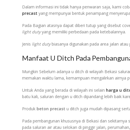
Dalam informasi ini tidak hanya penwaran saja, kami coba 
precast
yang mempunyai bentuk penampang menyerupai
Pada Bagian atasnya dapat diberi tutup yang disebut cover
light duty
yang memiliki perbedaan pada ketebalannya.
Jenis
light duty
biasanya digunakan pada area jalan atau 
Manfaat U Ditch Pada Pembanguna
Mungkin Sebelum adanya u ditch di wilayah Bekasi saluran
memakan waktu lama, kemampuan mengalirkan airnya pu
Untuk Anda yang berada di wilayah ini selain
harga u dit
batu kali, saluran dengan u ditch dipandang lebih baik k
Produk
beton precast
u ditch juga mudah dipasang sert
Pada pembangunan khususnya di Bekasi dan sekitarnya seca
pada saluran air atau selokan di pinggir jalan, perumaha