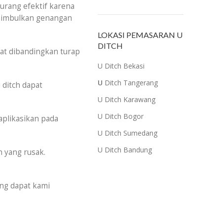
kurang efektif karena
nimbulkan genangan
LOKASI PEMASARAN U
DITCH
apat dibandingkan turap
U Ditch Bekasi
U
Ditch
Tang
erang
 ditch dapat
U Ditch Karawang
U Ditch Bogor
iaplikasikan pada
U Ditch Sumedang
U Ditch Bandung
 yang rusak.
ng dapat kami