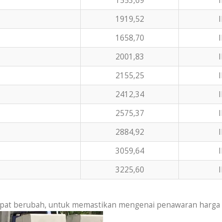
1553,69
I
1919,52
I
1658,70
I
2001,83
I
2155,25
I
2412,34
I
2575,37
I
2884,92
I
3059,64
I
3225,60
I
 dapat berubah, untuk memastikan mengenai penawaran harga 