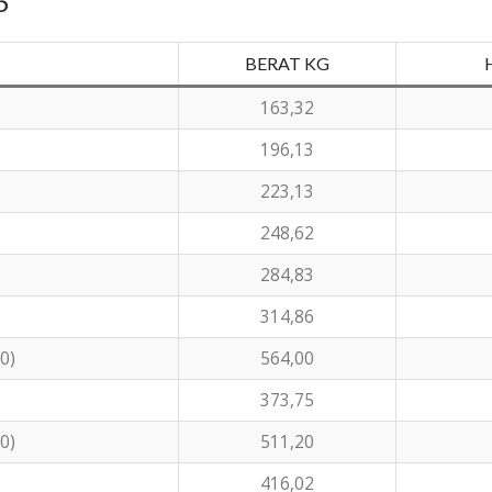
6
BERAT KG
163,32
196,13
223,13
248,62
284,83
314,86
0)
564,00
373,75
0)
511,20
416,02