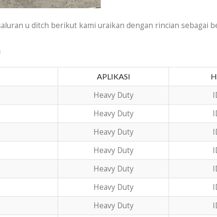
luran u ditch berikut kami uraikan dengan rincian sebagai be
n
APLIKASI
H
Heavy Duty
I
Heavy Duty
I
Heavy Duty
I
Heavy Duty
I
Heavy Duty
I
Heavy Duty
I
Heavy Duty
I