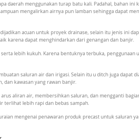
apa daerah menggunakan turap batu kali. Padahal, bahan ini 
emampuan mengalirkan airnya pun lamban sehingga dapat me
t dijadikan acuan untuk proyek drainase, selain itu jenis ini d
 baik karena dapat menghindarkan dari genangan dan banjir.
 serta lebih kukuh. Karena bentuknya terbuka, penggunaan u
uatan saluran air dan irigasi. Selain itu u ditch juga dapat d
an, dan kawasan yang rawan banjir.
rus aliran air, membersihkan saluran, dan mengganti bagian
r terlihat lebih rapi dan bebas sampah.
uraian mengenai penawaran produk precast untuk saluran ya