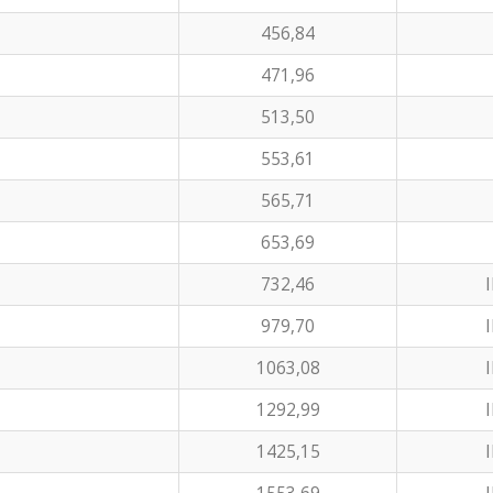
456,84
471,96
513,50
553,61
565,71
653,69
732,46
I
979,70
I
1063,08
I
1292,99
I
1425,15
I